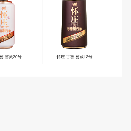
窖·窖藏20号
怀庄·古窖·窖藏12号