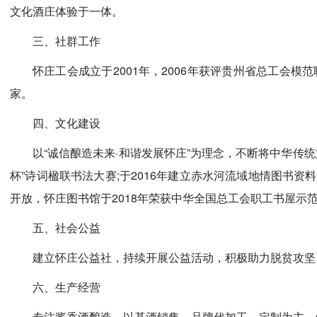
文化酒庄体验于一体。
三、社群工作
怀庄工会成立于2001年，2006年获评贵州省总工会模
家。
四、文化建设
以“诚信酿造未来·和谐发展怀庄”为理念，不断将中华传
杯”诗词楹联书法大赛;于2016年建立赤水河流域地情图书资料
开放，怀庄图书馆于2018年荣获中华全国总工会职工书屋示
五、社会公益
建立怀庄公益社，持续开展公益活动，积极助力脱贫攻坚
六、生产经营
专注酱香酒酿造，以基酒销售、品牌代加工、定制为主，