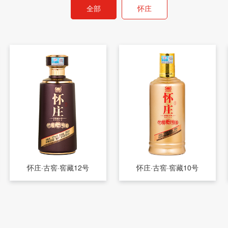
全部
怀庄
怀庄·古窖·窖藏12号
怀庄·古窖·窖藏10号