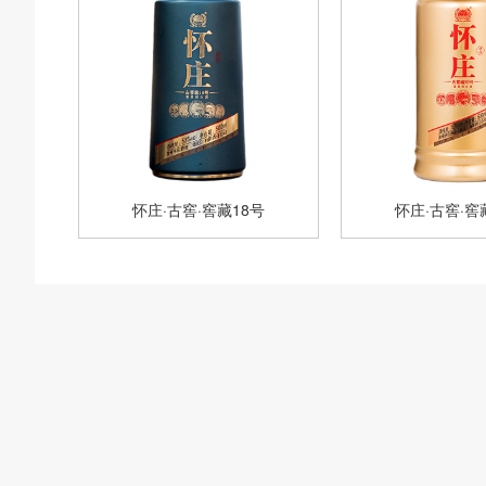
怀庄·古窖·窖藏18号
怀庄·古窖·窖