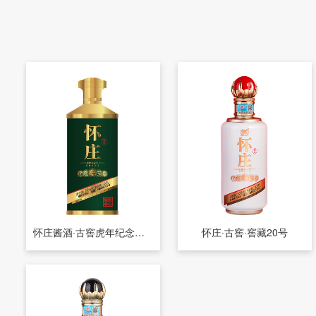
怀庄酱酒·古窖虎年纪念酒2.5L
怀庄·古窖·窖藏20号