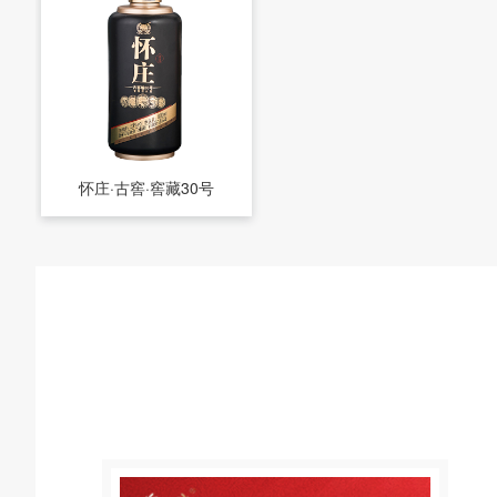
怀庄·古窖·窖藏30号