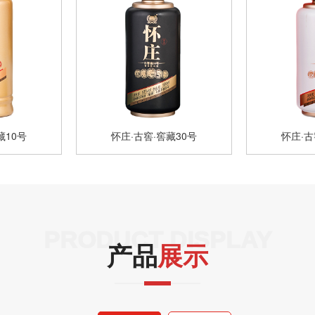
藏10号
怀庄·古窖·窖藏30号
怀庄·古
PRODUCT DISPLAY
产品
展示