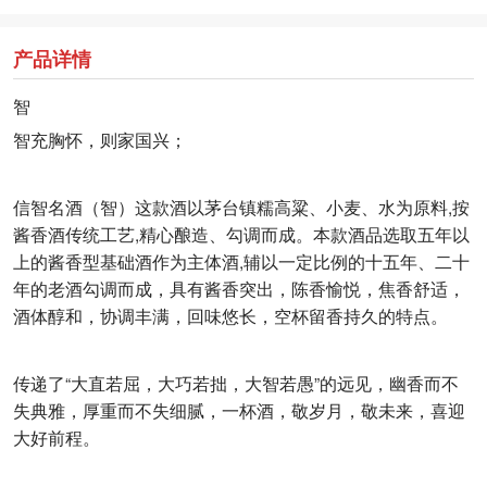
产品详情
智
智充胸怀，则家国兴；
信智名酒（智）这款酒以茅台镇糯高粱、小麦、水为原料,按
酱香酒传统工艺,精心酿造、勾调而成。本款酒品选取五年以
上的酱香型基础酒作为主体酒,辅以一定比例的十五年、二十
年的老酒勾调而成，具有酱香突出，陈香愉悦，焦香舒适，
酒体醇和，协调丰满，回味悠长，空杯留香持久的特点。
传递了“大直若屈，大巧若拙，大智若愚”的远见，幽香而不
失典雅，厚重而不失细腻，一杯酒，敬岁月，敬未来，喜迎
大好前程。