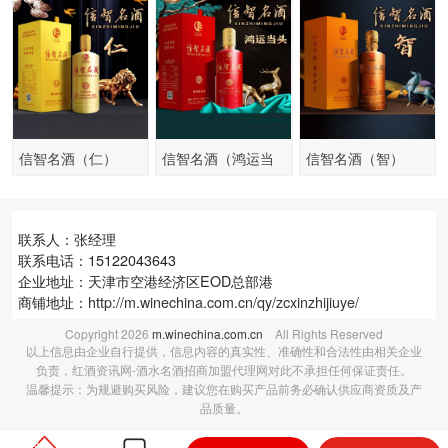
信智名酒（仁）
信智名酒（鸿运当
信智名酒（智）
头）
联系人：张经理
联系电话：15122043643
企业地址：天津市空港经济区EOD总部港
商铺地址：
http://m.winechina.com.cn/qy/zcxinzhijiuye/
Copyright
2026
m.winechina.com.cn
All Rights Reserved
以上信息由企业自行提供，信息内容的真实性、准确性和合法性由相关企业
负责，红酒资讯网-酒水名酒招商加盟代理网对此不承担任何保证责任。
温馨提示：为规避购买风险，建议您在购买产品前务必确认供应商资质及产
品质量。