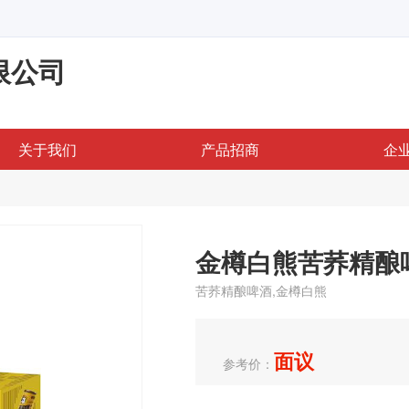
限公司
关于我们
产品招商
企
金樽白熊苦荞精酿
苦荞精酿啤酒,金樽白熊
面议
参考价：