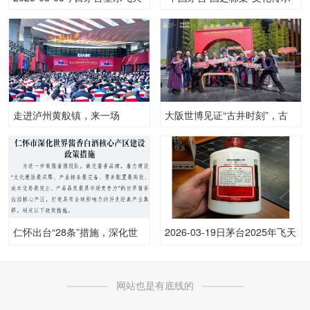
53.00度酒价格为2,070一瓶，
公益行动之贵州青年非遗匠师
下跌 50元
培育计划启动
走进泸州黄舣镇，来一场
大阪世博见证“古井时刻”，古
与“酒”的邂逅
井贡酒以“中国酿·世界香”邀全
球共品东方韵味
仁怀出台“28条”措施，深化世
2026-03-19日茅台2025年飞天
界酱香白酒核心产区建设
(散)53.00度酒价格为1,600一
瓶，上涨 20元
网站也是有底线的