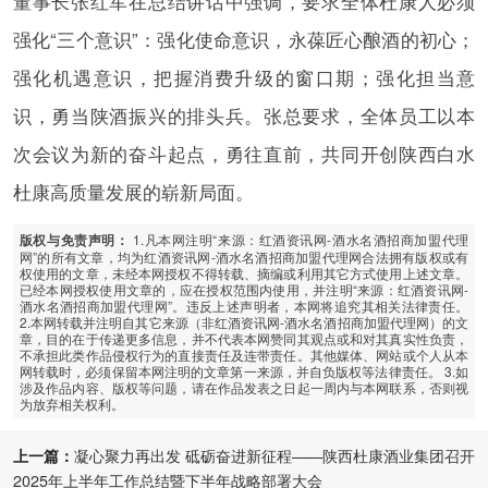
董事长张红军在总结讲话中强调，要求全体杜康人必须
强化“三个意识”：强化使命意识，永葆匠心酿酒的初心；
强化机遇意识，把握消费升级的窗口期；强化担当意
识，勇当陕酒振兴的排头兵。张总要求，全体员工以本
次会议为新的奋斗起点，勇往直前，共同开创陕西白水
杜康高质量发展的崭新局面。
1.凡本网注明“来源：红酒资讯网-酒水名酒招商加盟代理
版权与免责声明：
网”的所有文章，均为红酒资讯网-酒水名酒招商加盟代理网合法拥有版权或有
权使用的文章，未经本网授权不得转载、摘编或利用其它方式使用上述文章。
已经本网授权使用文章的，应在授权范围内使用，并注明“来源：红酒资讯网-
酒水名酒招商加盟代理网”。违反上述声明者，本网将追究其相关法律责任。
2.本网转载并注明自其它来源（非红酒资讯网-酒水名酒招商加盟代理网）的文
章，目的在于传递更多信息，并不代表本网赞同其观点或和对其真实性负责，
不承担此类作品侵权行为的直接责任及连带责任。其他媒体、网站或个人从本
网转载时，必须保留本网注明的文章第一来源，并自负版权等法律责任。 3.如
涉及作品内容、版权等问题，请在作品发表之日起一周内与本网联系，否则视
为放弃相关权利。
上一篇：
凝心聚力再出发 砥砺奋进新征程——陕西杜康酒业集团召开
2025年上半年工作总结暨下半年战略部署大会