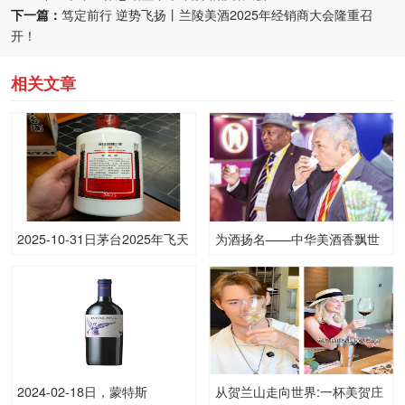
下一篇：
笃定前行 逆势飞扬丨兰陵美酒2025年经销商大会隆重召
开！
相关文章
2025-10-31日茅台2025年飞天
为酒扬名——中华美酒香飘世
(散)53.00度酒价格为1,640一
界
瓶，下跌 20元
2024-02-18日，蒙特斯
从贺兰山走向世界:一杯美贺庄