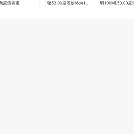
跑露酒赛道
猪53.00度酒价格为1,0
明100ML53.00
00一瓶，下跌 50元
瓶的价格是多少呢