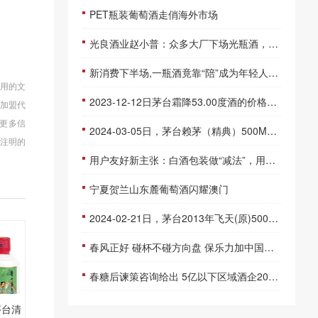
PET瓶装葡萄酒走俏海外市场
光良酒业赵小普：众多大厂下场光瓶酒，对未来依然有充足信心
新消费下半场,一瓶酒竟靠“陪”成为年轻人刚需?
使用的文
2023-12-12日茅台霜降53.00度酒的价格，茅台批发参考价格4,300一瓶
商加盟代
递更多信
2024-03-05日，茅台赖茅（精典）500ML53.00度酒每瓶的价格是多少呢？
注明的
用户友好新主张：白酒包装做“减法”，用户体验做“加法”
宁夏贺兰山东麓葡萄酒闪耀澳门
2024-02-21日，茅台2013年飞天(原)500ML53.00度酒每瓶的价格是多少呢？
春风正好 碰杯不碰方向盘 保乐力加中国携手全国百家酒吧共同倡导“酒后不驾车”
春糖后谏策咨询给出 5亿以下区域酒企2026年生存指南
，茅台清