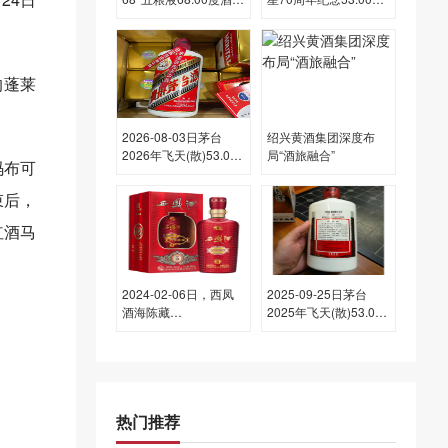
格为1,120一瓶，上涨
酒价格为10,000一瓶，
1,120元
下跌 350元
的蓬莱
2026-08-03日茅台
绍兴黄酒集团深度布
2026年飞天(散)53.00
局“酒旅融合”
码布可
度酒价格为1,690一
瓶，上涨 10元
束后，
红酒马
2024-02-06日，西凤
2025-09-25日茅台
酒海陈藏
2025年飞天(散)53.00
5500ML42.00度酒每
度酒价格为1,770一
瓶的价格是多少呢？
瓶，上涨 5元
热门推荐