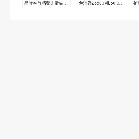
品牌春节档曝光量破
色清香25500ML50.00
抢
亿！
度酒每瓶的价格是多少
呢？