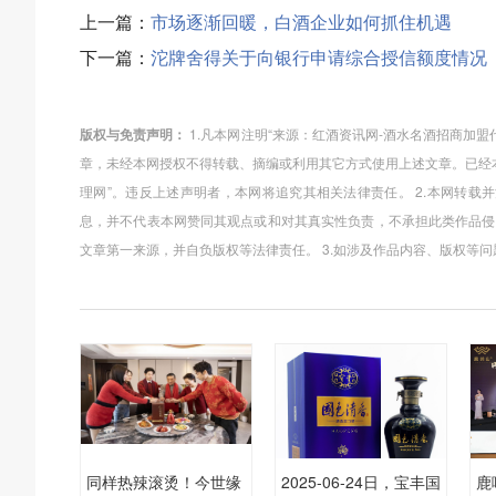
上一篇：
市场逐渐回暖，白酒企业如何抓住机遇
下一篇：
沱牌舍得关于向银行申请综合授信额度情况
版权与免责声明：
1.凡本网注明“来源：红酒资讯网-酒水名酒招商加
章，未经本网授权不得转载、摘编或利用其它方式使用上述文章。已经
理网”。违反上述声明者，本网将追究其相关法律责任。 2.本网转
息，并不代表本网赞同其观点或和对其真实性负责，不承担此类作品侵
文章第一来源，并自负版权等法律责任。 3.如涉及作品内容、版权等
同样热辣滚烫！今世缘
2025-06-24日，宝丰国
鹿