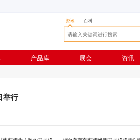
资讯
百科
库
产品库
展会
资讯
日举行
葡萄酒为主题的马拉松——烟台蓬莱葡萄酒半程马拉松将于9月