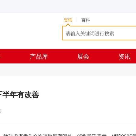
资讯
百科
库
产品库
展会
资讯
下半年有改善
6
上，针对投资者关心的渠道库存问题，泸州老窖表示，相较2025