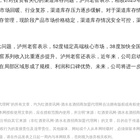
费市场回暖、行业复苏，渠道库存压力逐步缓解。对于渠道库存
存管理，现阶段产品市场价格稳定，渠道库存情况安全可控，
比问题，泸州老窖表示，52度锚定高端核心市场，38度加快全
国窖系列收入比重逐步提升。泸州老窖还表示，近年来，公司启
在局部区域形成了规模、利润和口碑优势。未来，公司将进一
盟代理网”的所有文章，均为红酒资讯网-酒水名酒招商加盟代理网合法拥有版权或有权
本网授权使用文章的，应在授权范围内使用，并注明“来源：红酒资讯网-酒水名酒招
载并注明自其它来源（非红酒资讯网-酒水名酒招商加盟代理网）的文章，目的在于传
权行为的直接责任及连带责任。其他媒体、网站或个人从本网转载时，必须保留本网
问题，请在作品发表之日起一周内与本网联系，否则视为放弃相关权利。