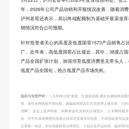
年，2026年公司产品动销和开瓶情况改善，随着消
泸州老窖还表示，其以终端配额制为基础开展渠道库
销情况符合公司预期。
针对投资者关心的高度及低度国窖1573产品销售占
广。近年来，高低度国窖占比接近，其中，38度占
产品全国扩张计划，加强培育低度消费意见带头人，
低度产品全国化，抢占低度产品市场先机。
版权与免责声明：
1.凡本网注明“来源：红酒资讯网-酒水名酒招商加
章，未经本网授权不得转载、摘编或利用其它方式使用上述文章。已经
理网”。违反上述声明者，本网将追究其相关法律责任。 2.本网转
息，并不代表本网赞同其观点或和对其真实性负责，不承担此类作品侵
文章第一来源，并自负版权等法律责任。 3.如涉及作品内容、版权等