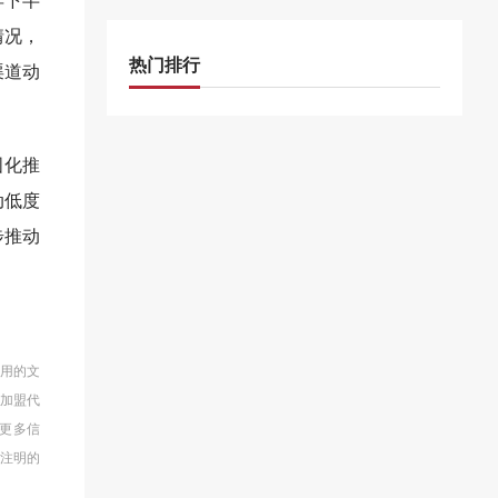
情况，
热门排行
渠道动
国化推
动低度
步推动
使用的文
商加盟代
递更多信
注明的